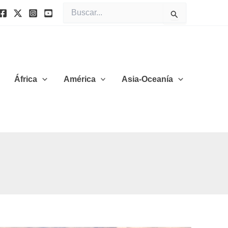
Buscar
por:
África
América
Asia-Oceanía