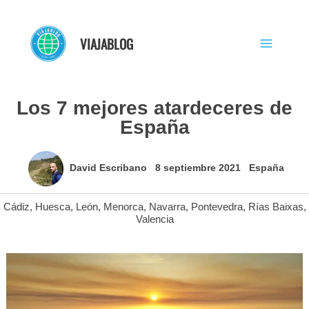
Ir
al
VIAJABLOG
contenido
Los 7 mejores atardeceres de
España
David Escribano
8 septiembre 2021
España
Cádiz
,
Huesca
,
León
,
Menorca
,
Navarra
,
Pontevedra
,
Rías Baixas
,
Valencia