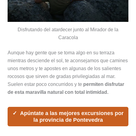
Disfrutando del atardecer junto al Mirador de la
Caracola
Aunque hay gente que se toma algo en su terraza
mientras desciende el sol, te aconsejamos que camines
unos metros y te apostes en algunas de los salientes
rocosos que sirven de gradas privilegiadas al mar.
Suelen estar poco concurridos y te
permiten disfrutar
de esta maravilla natural con total intimidad.
Apúntate a las mejores excursiones por
la provincia de Pontevedra