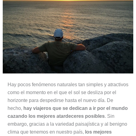
Hay pocos fenómenos naturales tan simples y atractivos
como el momento en el que el sol se desliza por el
horizonte para despedirse hasta el nuevo día. De
hecho,
hay viajeros que se dedican a ir por el mundo
cazando los mejores atardeceres posibles
. Sin
embargo, gracias a la variedad paisajística y al benigno
clima que tenemos en nuestro país,
los mejores