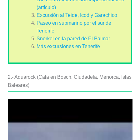
(artículo)
Excursión al Teide, Icod y Garachico
Paseo en submarino por el sur de
Tenerife
Snorkel en la pared de El Palmar
Más excursiones en Tenerife
2.- Aquarock (Cala en Bosch, Ciudadela, Menorca, Islas
Baleares)