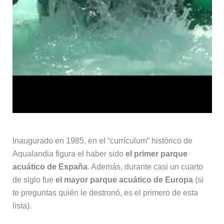
Inaugurado en 1985, en el “currículum” histórico de
Aqualandia figura el haber sido
el primer parque
acuático de España
. Además, durante casi un cuarto
de siglo fue
el mayor parque acuático de Europa
(si
te preguntas quién le destronó, es el primero de esta
lista).