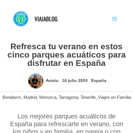
Ir
al
VIAJABLOG
contenido
Refresca tu verano en estos
cinco parques acuáticos para
disfrutar en España
Avistu
16 julio 2024
España
Benidorm
,
Madrid
,
Menorca
,
Tarragona
,
Tenerife
,
Viajes en Familia
Los mejores parques acuáticos de
España para refrescarte en verano, con
los niños y en familia, en pareja o con