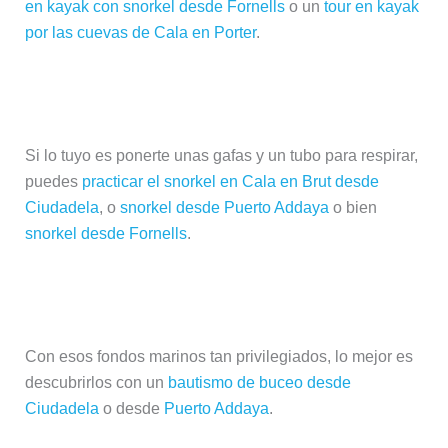
en kayak con snorkel desde Fornells
o un
tour en kayak
por las cuevas de Cala en Porter
.
Practicar el snorkel en Menorca
Si lo tuyo es ponerte unas gafas y un tubo para respirar,
puedes
practicar el snorkel en Cala en Brut desde
Ciudadela
, o
snorkel desde Puerto Addaya
o bien
snorkel desde Fornells
.
Descubrir el buceo en Menorca
Con esos fondos marinos tan privilegiados, lo mejor es
descubrirlos con un
bautismo de buceo desde
Ciudadela
o desde
Puerto Addaya
.