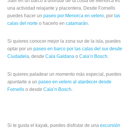
Salir en un barco a disfrutar de la costa de Menorca es
una actividad relajante y placentera. Desde Fornells
puedes hacer un
paseo por Menorca en velero
, por
las
calas del norte
o hacerlo en
catamarán
.
Si quieres conocer mejor la zona sur de la isla, puedes
optar por un
paseo en barco por las calas del sur desde
Ciudadela
, desde
Cala Galdana
o
Cala’n Bosch
.
Si quieres paladear un momento más especial, puedes
apuntarte a un
paseo en velero al atardecer desde
Fornells
o desde
Cala’n Bosch
.
Kayak en Menorca
Si te gusta el kayak, puedes disfrutar de una
excursión