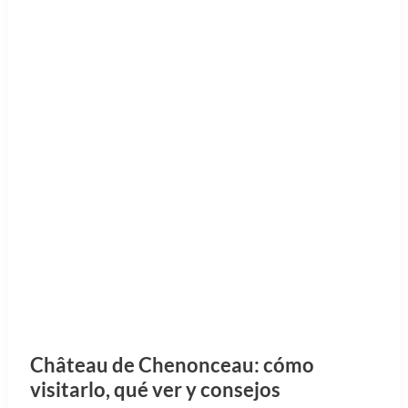
Château de Chenonceau: cómo
visitarlo, qué ver y consejos
El Château de Chenonceau es uno de los castillos
más emblemáticos y visitados del Valle del Loira,
famoso por su