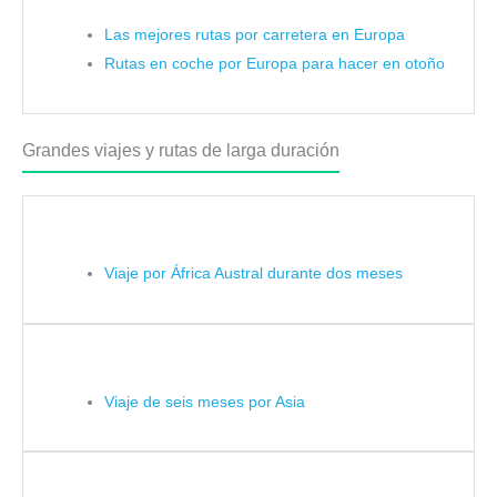
Las mejores rutas por carretera en Europa
Rutas en coche por Europa para hacer en otoño
Grandes viajes y rutas de larga duración
África
Viaje por África Austral durante dos meses
Asia
Viaje de seis meses por Asia
América del Sur