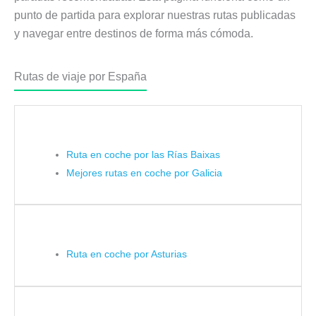
punto de partida para explorar nuestras rutas publicadas
y navegar entre destinos de forma más cómoda.
Rutas de viaje por España
Galicia
Ruta en coche por las Rías Baixas
Mejores rutas en coche por Galicia
Asturias
Ruta en coche por Asturias
Cataluña