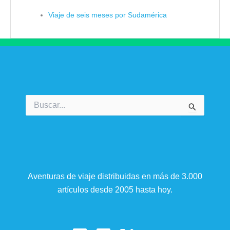
Viaje de seis meses por Sudamérica
Buscar
por:
Aventuras de viaje distribuidas en más de 3.000
artículos desde 2005 hasta hoy.