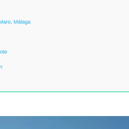
 Maro, Málaga
ote
n