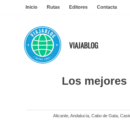
Ir
Inicio
Rutas
Editores
Contacta
al
contenido
VIAJABLOG
Los mejores 
Alicante
,
Andalucía
,
Cabo de Gata
,
Caste