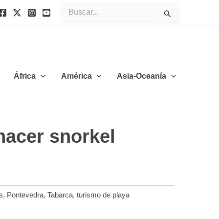
Buscar
por:
África
América
Asia-Oceanía
hacer snorkel
s
,
Pontevedra
,
Tabarca
,
turismo de playa