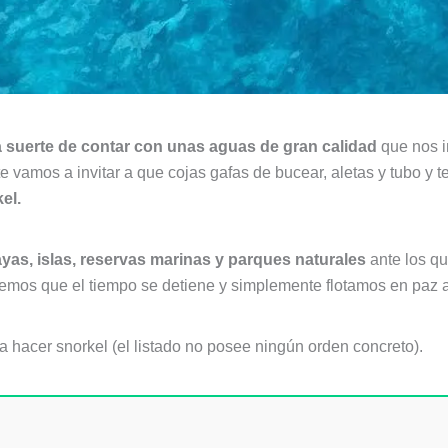
a suerte de contar con unas aguas de gran calidad
que nos i
 te vamos a invitar a que cojas gafas de bucear, aletas y tubo y
el.
yas, islas, reservas marinas y parques naturales
ante los qu
emos que el tiempo se detiene y simplemente flotamos en paz a
a hacer snorkel (el listado no posee ningún orden concreto).