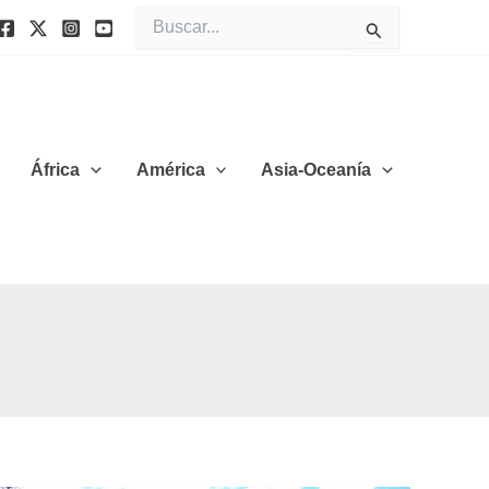
Buscar
por:
África
América
Asia-Oceanía