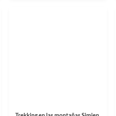
Trekking en las montañas Simien
(Parte 4)
Despertamos algo más tarde de lo habitual y
salimos de la tienda para desayunar algo.