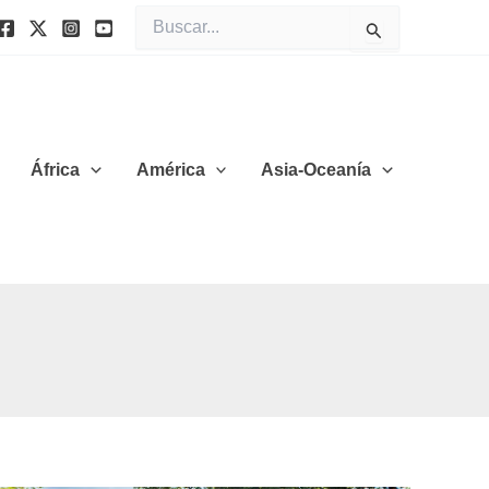
Buscar
por:
África
América
Asia-Oceanía