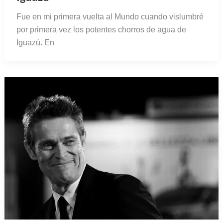
Fue en mi primera vuelta al Mundo cuando vislumbré
por primera vez los potentes chorros de agua de
Iguazú. En