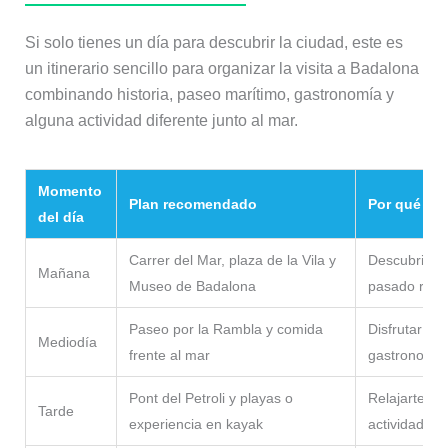
Si solo tienes un día para descubrir la ciudad, este es
un itinerario sencillo para organizar la visita a Badalona
combinando historia, paseo marítimo, gastronomía y
alguna actividad diferente junto al mar.
Momento
Plan recomendado
Por qué hac
del día
Carrer del Mar, plaza de la Vila y
Descubrir el 
Mañana
Museo de Badalona
pasado rom
Paseo por la Rambla y comida
Disfrutar del
Mediodía
frente al mar
gastronomía 
Pont del Petroli y playas o
Relajarte jun
Tarde
experiencia en kayak
actividad dif