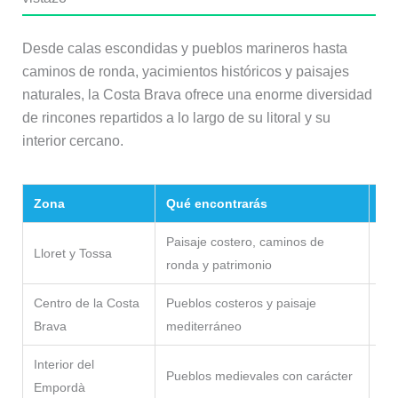
Desde calas escondidas y pueblos marineros hasta
caminos de ronda, yacimientos históricos y paisajes
naturales, la Costa Brava ofrece una enorme diversidad
de rincones repartidos a lo largo de su litoral y su
interior cercano.
Zona
Qué encontrarás
Ej
Paisaje costero, caminos de
Sa 
Lloret y Tossa
ronda y patrimonio
To
Centro de la Costa
Pueblos costeros y paisaje
Cal
Brava
mediterráneo
Ai
Interior del
Pueblos medievales con carácter
Pal
Empordà