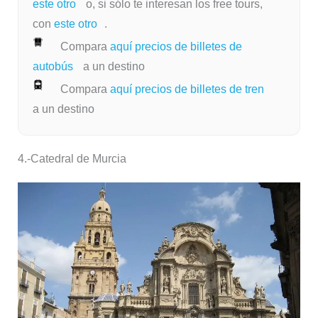
este otro
o, si sólo te interesan los free tours,
con
este otro
.
Compara
aquí precios de billetes de
autobús
a un destino
Compara
aquí precios de billetes de tren
a un destino
4.-
Catedral de Murcia