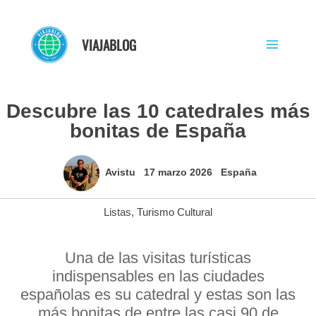
Ir
al
VIAJABLOG
contenido
Descubre las 10 catedrales más
bonitas de España
Avistu
17 marzo 2026
España
Listas
,
Turismo Cultural
Una de las visitas turísticas
indispensables en las ciudades
españolas es su catedral y estas son las
más bonitas de entre las casi 90 de