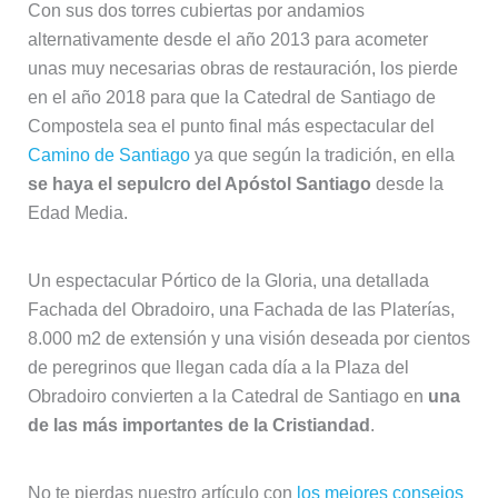
se haya el sepulcro del Apóstol Santiago
desde la
Edad Media.
Un espectacular Pórtico de la Gloria, una detallada
Fachada del Obradoiro, una Fachada de las Platerías,
8.000 m2 de extensión y una visión deseada por cientos
de peregrinos que llegan cada día a la Plaza del
Obradoiro convierten a la Catedral de Santiago en
una
de las más importantes de la Cristiandad
.
No te pierdas nuestro artículo con
los mejores consejos
para visitar Santiago de Compostela
,
que ver y hacer en
Santiago de Compostela en un día
y también
qué ver en
dos días en Santiago de Compostela
, seas o no
peregrino, y recomendaciones para comer y dormir.
Cuando
visites Santiago de Compostela
, te