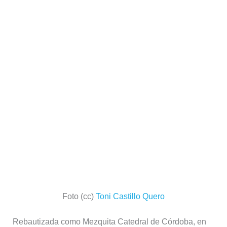
Foto (cc)
Toni Castillo Quero
Rebautizada como Mezquita Catedral de Córdoba, en
1238 con la Reconquista que recuperó el territorio
nacional invadido por los musulmanes la
extensa, bella
y espectacular Mezquita de Córdoba
pasó a ser lugar
destinado al culto cristiano.
La que fuera durante años segunda
mayor mezquita
del mundo
, sólo superada por la de La Meca, sufrió
sucesivas remodelaciones y trabajos para añadir
elementos cristianos al conjunto original de edificios,
con una basílica incluida.