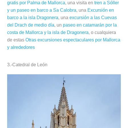
gratis por Palma de Mallorca
, una visita en
tren a Sóller
y un paseo en barco a Sa Calobra
, una
Excursión en
barco a la isla Dragonera
, una
excursión a las Cuevas
del Drach de medio día
, un
paseo en catamarán por la
costa de Mallorca y la isla de Dragonera
, o cualquiera
de estas
Otras excursiones espectaculares por Mallorca
y alrededores
3.-
Catedral de León