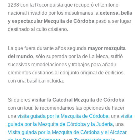
Si quieres
visitar la Catedral Mezquita de Córdoba
con un tour, te recomendamos las opciones de hacer
una
visita guiada por la Mezquita de Córdoba
, una
visita
guiada por la Mezquita de Córdoba y la Judería
, una
Visita guiada por la Mezquita de Córdoba y el Alcázar
de los Reyes Cristianos
, o un
Tour privado por la
Mezquita de Córdoba
.
En tu
viaje a Córdoba
te recomendamos un
tour de
Córdoba al completo con entradas
, un
tour nocturno
gratuito por Córdoba
, una
visita guiada por la Medina
Azahara
, un
tour gratuito por Córdoba
, una
visita guiada
por los patios de Córdoba
, o alguno de estos
otros
magníficos tours y excursiones por Córdoba
.
9.-
Catedral de Burgos