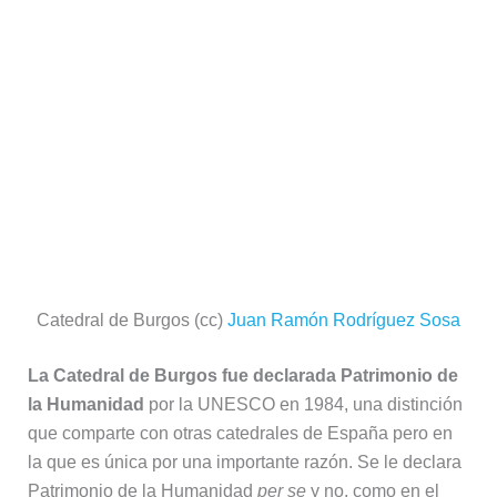
Patrimonio de la Humanidad
per se
y no, como en el
resto de catedrales de España, como parte de un casco
histórico, antiguo o monumental.
En Burgos os recomendamos
una
visita guiada a la
Catedral de Burgos
, un
tour de misterios y leyendas de
Burgos
, un
tour privado de Burgos
o un
tour gratis por
Burgos
.
10.-
Catedral de Cuenca