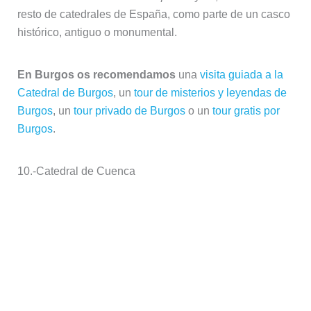
Catedral de Cuenca (cc)
Tomás Fano
Oficialmente la Catedral de Santa María y San Julián, la
Catedral de Cuenca tiene la peculiaridad de ser
la
primera catedral gótica de Castilla
(en estrecha
rivalidad por el título con la de Ávila) y con una
sorprendente similitud con catedrales francesas de la
época, pues la esposa del Rey Alfonso VIII de Castilla,
Leonor de Inglaterra o Plantagenet vino acompañada
de caballeros normandos.
Conocemos bien la ciudad, a la que hemos dedicado