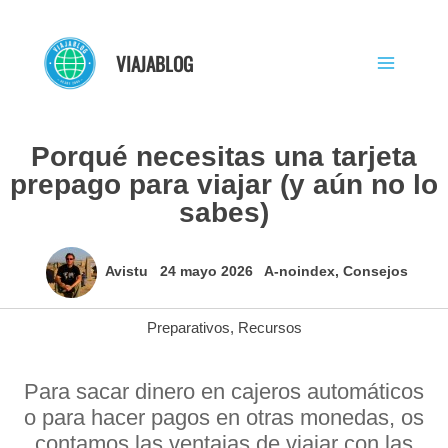
Ir
al
VIAJABLOG
contenido
Porqué necesitas una tarjeta
prepago para viajar (y aún no lo
sabes)
Avistu
24 mayo 2026
A-noindex
,
Consejos
Preparativos
,
Recursos
Para sacar dinero en cajeros automáticos
o para hacer pagos en otras monedas, os
contamos las ventajas de viajar con las