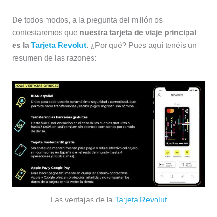
De todos modos, a la pregunta del millón os
contestaremos que
nuestra tarjeta de viaje principal
es la
Tarjeta Revolut
. ¿Por qué? Pues aquí tenéis un
resumen de las razones:
Las ventajas de la
Tarjeta Revolut