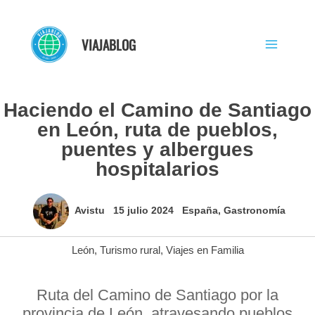
Ir
al
VIAJABLOG
contenido
Haciendo el Camino de Santiago
en León, ruta de pueblos,
puentes y albergues
hospitalarios
Avistu
15 julio 2024
España
,
Gastronomía
León
,
Turismo rural
,
Viajes en Familia
Ruta del Camino de Santiago por la
provincia de León, atravesando pueblos