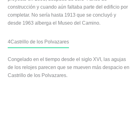
Pero por desavenencias con el sucesor del obispo que
le había encargado la obra, Gaudí abandonó el
proyecto en 1893, después de sólo 4 años de
construcción y cuando aún faltaba parte del edificio por
completar. No sería hasta 1913 que se concluyó y
desde 1963 alberga el Museo del Camino.
4
Castrillo de los Polvazares
Congelado en el tiempo desde el siglo XVI, las agujas
de los relojes parecen que se mueven más despacio en
Castrillo de los Polvazares.