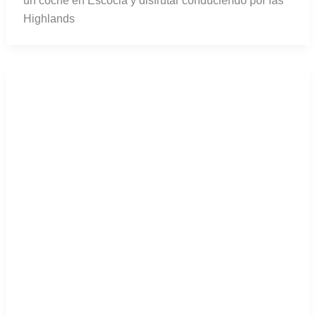
un coche en Escocia y disfrutar conduciendo por las
Highlands