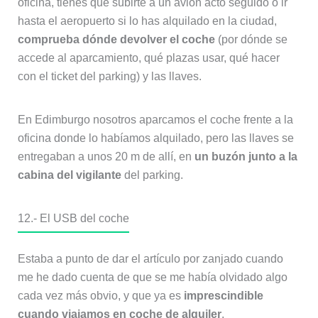
oficina, tienes que subirte a un avión acto seguido o ir
hasta el aeropuerto si lo has alquilado en la ciudad,
comprueba dónde devolver el coche
(por dónde se
accede al aparcamiento, qué plazas usar, qué hacer
con el ticket del parking) y las llaves.
En Edimburgo nosotros aparcamos el coche frente a la
oficina donde lo habíamos alquilado, pero las llaves se
entregaban a unos 20 m de allí, en
un buzón junto a la
cabina del vigilante
del parking.
12.- El USB del coche
Estaba a punto de dar el artículo por zanjado cuando
me he dado cuenta de que se me había olvidado algo
cada vez más obvio, y que ya es
imprescindible
cuando viajamos en coche de alquiler
.