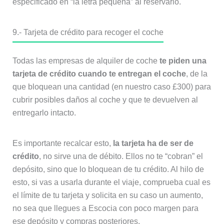
especificado en “la letra pequeña” al reservarlo.
9.- Tarjeta de crédito para recoger el coche
Todas las empresas de alquiler de coche
te piden una
tarjeta de crédito cuando te entregan el coche
, de la
que bloquean una cantidad (en nuestro caso £300) para
cubrir posibles daños al coche y que te devuelven al
entregarlo intacto.
Es importante recalcar esto,
la tarjeta ha de ser de
crédito
, no sirve una de débito. Ellos no te “cobran” el
depósito, sino que lo bloquean de tu crédito. Al hilo de
esto, si vas a usarla durante el viaje, comprueba cual es
el límite de tu tarjeta y solicita en su caso un aumento,
no sea que llegues a Escocia con poco margen para
ese depósito y compras posteriores.