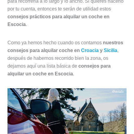
para recorrerla a lo largo y lo ancho. Si quieres hacerlo
por tu cuenta, entonces te serán de utilidad estos
consejos prácticos para alquilar un coche en
Escocia
.
Como ya hemos hecho cuando os contamos
nuestros
consejos para alquilar coche en
Croacia
y
Sicilia
,
después de habernos recorrido bien la zona, os
dejamos aquí una lista básica de
consejos para
alquilar un coche en Escocia
.