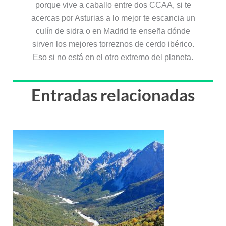
porque vive a caballo entre dos CCAA, si te
acercas por Asturias a lo mejor te escancia un
culín de sidra o en Madrid te enseña dónde
sirven los mejores torreznos de cerdo ibérico.
Eso si no está en el otro extremo del planeta.
Entradas relacionadas