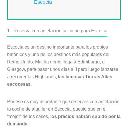
Escocia
1.- Reserva con antelación tu coche para Escocia
Escocia es un destino importante para los propios
británicos y uno de los destinos más populares del
Reino Unido. Mucha gente llega a Edimburgo, o
Glasgow, para pasar unos días allí pero luego lanzarse
a recorrer las Highlands,
las famosas Tierras Altas
escocesas
.
Por eso es muy importante que reserves con antelación
tu coche de alquiler en Escocia, puesto que en el
“mejor” de los casos,
los precios habrán subido por la
demanda
.