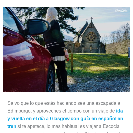
Salvo que lo que estés haciendo sea una escapada a
Edimburgo, y aproveches el tiempo con un viaje de
ida
y vuelta en el día a Glasgow con guía en español en
tren
si te apetece, lo más habitual es viajar a Escocia