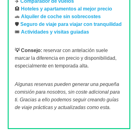
✈️
Comparador de vuelos
🏨
Hoteles y apartamentos al mejor precio
🚗
Alquiler de coche sin sobrecostes
🛡️
Seguro de viaje para viajar con tranquilidad
🎟️
Actividades y visitas guiadas
💡 Consejo:
reservar con antelación suele
marcar la diferencia en precio y disponibilidad,
especialmente en temporada alta.
Algunas reservas pueden generar una pequeña
comisión para nosotros, sin coste adicional para
ti. Gracias a ello podemos seguir creando guías
de viaje prácticas y actualizadas como esta.