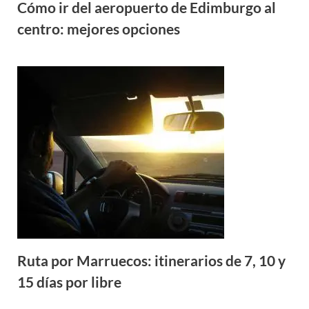
Cómo ir del aeropuerto de Edimburgo al
centro: mejores opciones
Ruta por Marruecos: itinerarios de 7, 10 y
15 días por libre