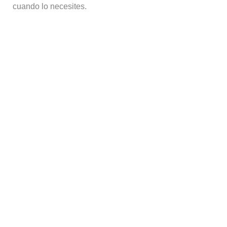
cuando lo necesites.