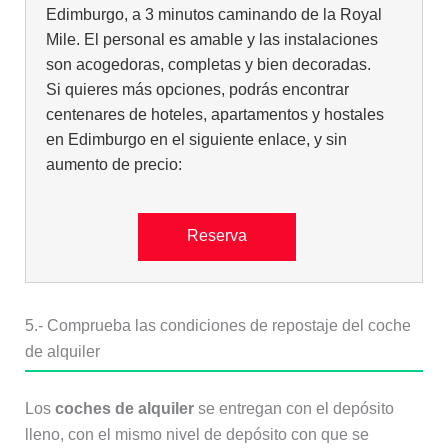
Edimburgo, a 3 minutos caminando de la Royal
Mile. El personal es amable y las instalaciones
son acogedoras, completas y bien decoradas.
Si quieres más opciones, podrás encontrar
centenares de hoteles, apartamentos y hostales
en Edimburgo en el siguiente enlace, y sin
aumento de precio:
Reserva
5.- Comprueba las condiciones de repostaje del coche
de alquiler
Los
coches de alquiler
se entregan con el depósito
lleno, con el mismo nivel de depósito con que se