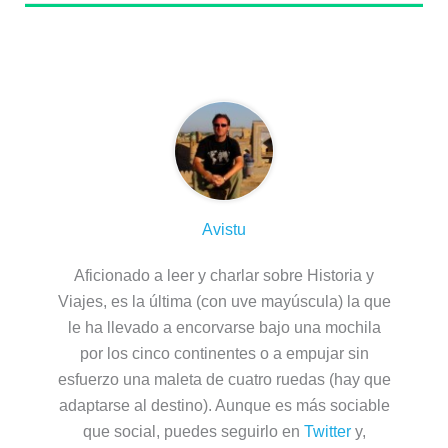
Sobre el autor
Avistu
Aficionado a leer y charlar sobre Historia y
Viajes, es la última (con uve mayúscula) la que
le ha llevado a encorvarse bajo una mochila
por los cinco continentes o a empujar sin
esfuerzo una maleta de cuatro ruedas (hay que
adaptarse al destino). Aunque es más sociable
que social, puedes seguirlo en
Twitter
y,