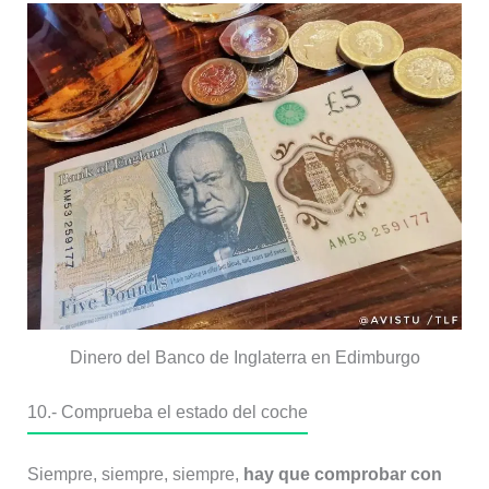
Dinero del Banco de Inglaterra en Edimburgo
10.- Comprueba el estado del coche
Siempre, siempre, siempre,
hay que comprobar con