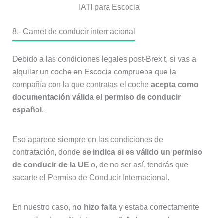
IATI para Escocia
8.- Carnet de conducir internacional
Debido a las condiciones legales post-Brexit, si vas a
alquilar un coche en Escocia comprueba que la
compañía con la que contratas el coche
acepta como
documentación válida el permiso de conducir
español
.
Eso aparece siempre en las condiciones de
contratación, donde
se indica si es válido un permiso
de conducir de la UE
o, de no ser así, tendrás que
sacarte el Permiso de Conducir Internacional.
En nuestro caso,
no hizo falta
y estaba correctamente