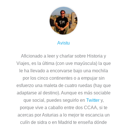
Avistu
Aficionado a leer y charlar sobre Historia y
Viajes, es la última (con uve mayúscula) la que
le ha llevado a encorvarse bajo una mochila
por los cinco continentes o a empujar sin
esfuerzo una maleta de cuatro ruedas (hay que
adaptarse al destino). Aunque es más sociable
que social, puedes seguirlo en
Twitter
y,
porque vive a caballo entre dos CCAA, si te
acercas por Asturias a lo mejor te escancia un
culín de sidra o en Madrid te enseña dónde