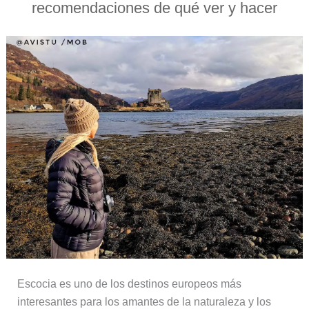
recomendaciones de qué ver y hacer
Escocia es uno de los destinos europeos más
interesantes para los amantes de la naturaleza y los