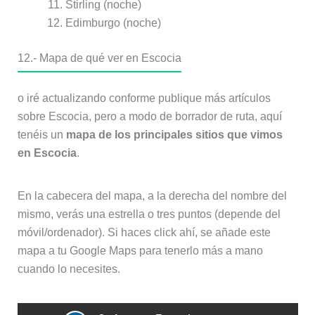
Stirling (noche)
Edimburgo (noche)
12.- Mapa de qué ver en Escocia
o iré actualizando conforme publique más artículos
sobre Escocia, pero a modo de borrador de ruta, aquí
tenéis un
mapa de los principales sitios que vimos
en Escocia
.
En la cabecera del mapa, a la derecha del nombre del
mismo, verás una estrella o tres puntos (depende del
móvil/ordenador). Si haces click ahí, se añade este
mapa a tu Google Maps para tenerlo más a mano
cuando lo necesites.