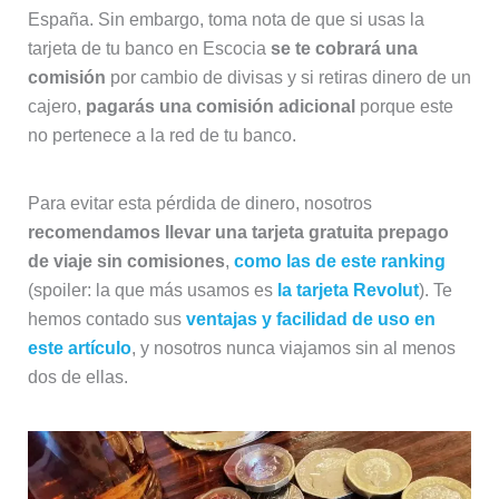
España. Sin embargo, toma nota de que si usas la
tarjeta de tu banco en Escocia
se te cobrará una
comisión
por cambio de divisas y si retiras dinero de un
cajero,
pagarás una comisión adicional
porque este
no pertenece a la red de tu banco.
Para evitar esta pérdida de dinero, nosotros
recomendamos llevar una tarjeta gratuita prepago
de viaje sin comisiones
,
como las de este ranking
(spoiler: la que más usamos es
la tarjeta Revolut
). Te
hemos contado sus
ventajas y facilidad de uso en
este artículo
, y nosotros nunca viajamos sin al menos
dos de ellas.