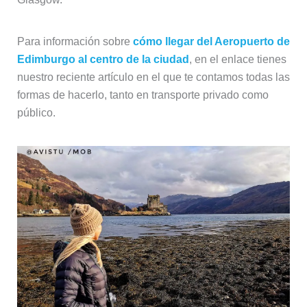
Para información sobre
cómo llegar del Aeropuerto de
Edimburgo al centro de la ciudad
, en el enlace tienes
nuestro reciente artículo en el que te contamos todas las
formas de hacerlo, tanto en transporte privado como
público.