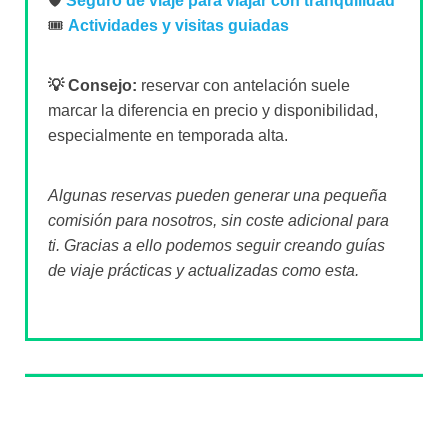
🛡️
Seguro de viaje para viajar con tranquilidad
🎟️
Actividades y visitas guiadas
💡 Consejo:
reservar con antelación suele
marcar la diferencia en precio y disponibilidad,
especialmente en temporada alta.
Algunas reservas pueden generar una pequeña
comisión para nosotros, sin coste adicional para
ti. Gracias a ello podemos seguir creando guías
de viaje prácticas y actualizadas como esta.
Sobre el autor