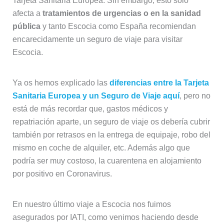
Tarjeta Sanitaria Europea. Sin embargo, esto sólo
afecta a
tratamientos de urgencias o en la sanidad
pública
y tanto Escocia como España recomiendan
encarecidamente un seguro de viaje para visitar
Escocia.
Ya os hemos explicado las
diferencias entre la Tarjeta
Sanitaria Europea y un Seguro de Viaje aquí
, pero no
está de más recordar que, gastos médicos y
repatriación aparte, un seguro de viaje os debería cubrir
también por retrasos en la entrega de equipaje, robo del
mismo en coche de alquiler, etc. Además algo que
podría ser muy costoso, la cuarentena en alojamiento
por positivo en Coronavirus.
En nuestro último viaje a Escocia nos fuimos
asegurados por IATI, como venimos haciendo desde