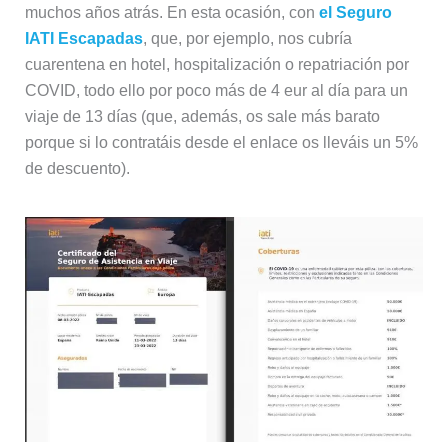
muchos años atrás. En esta ocasión, con
el Seguro
IATI Escapadas
, que, por ejemplo, nos cubría
cuarentena en hotel, hospitalización o repatriación por
COVID, todo ello por poco más de 4 eur al día para un
viaje de 13 días (que, además, os sale más barato
porque si lo contratáis desde el enlace os lleváis un 5%
de descuento).