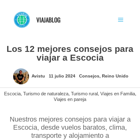
Ir
al
VIAJABLOG
contenido
Los 12 mejores consejos para
viajar a Escocia
Avistu
11 julio 2024
Consejos
,
Reino Unido
Escocia
,
Turismo de naturaleza
,
Turismo rural
,
Viajes en Familia
,
Viajes en pareja
Nuestros mejores consejos para viajar a
Escocia, desde vuelos baratos, clima,
transporte y alojamiento a