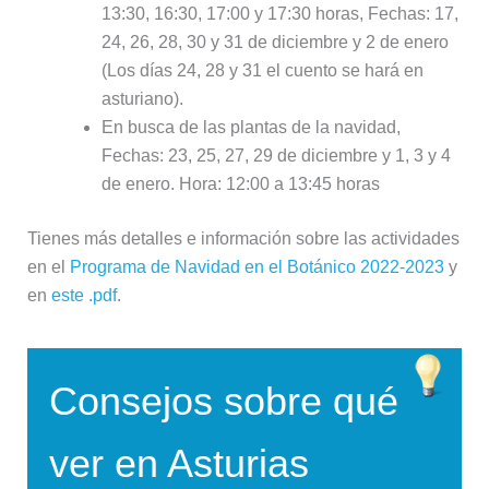
13:30, 16:30, 17:00 y 17:30 horas, Fechas: 17,
24, 26, 28, 30 y 31 de diciembre y 2 de enero
(Los días 24, 28 y 31 el cuento se hará en
asturiano).
En busca de las plantas de la navidad,
Fechas: 23, 25, 27, 29 de diciembre y 1, 3 y 4
de enero. Hora: 12:00 a 13:45 horas
Tienes más detalles e información sobre las actividades
en el
Programa de Navidad en el Botánico 2022-2023
y
en
este .pdf
.
Consejos sobre qué
ver en Asturias