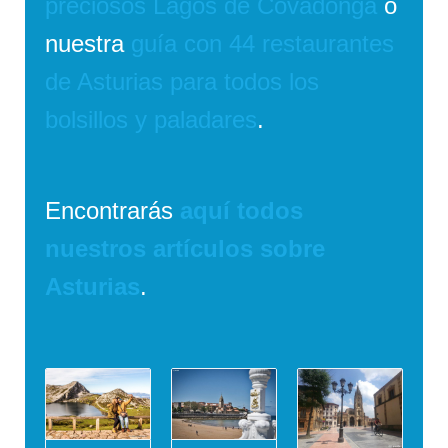
preciosos Lagos de Covadonga
o
nuestra
guía con 44 restaurantes
de Asturias para todos los
bolsillos y paladares
.
Encontrarás
aquí todos
nuestros artículos sobre
Asturias
.