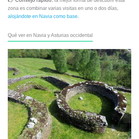
👉 Consejo rápido:
la mejor forma de descubrir esta
zona es combinar varias visitas en uno o dos días,
alojándote en Navia como base
.
Qué ver en Navia y Asturias occidental