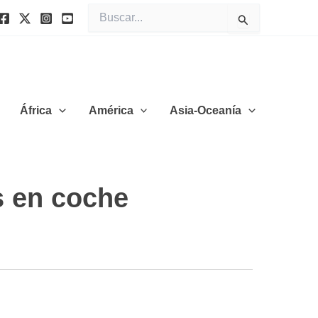
Buscar
por:
África
América
Asia-Oceanía
s en coche