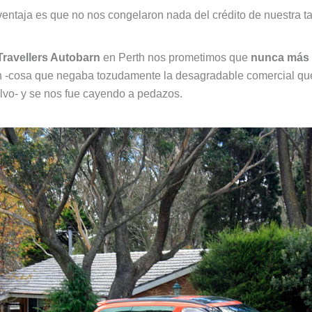
ventaja es que no nos congelaron nada del crédito de nuestra ta
Travellers Autobarn
en Perth nos prometimos que
nunca más
n -cosa que negaba tozudamente la desagradable comercial que
vo- y se nos fue cayendo a pedazos.