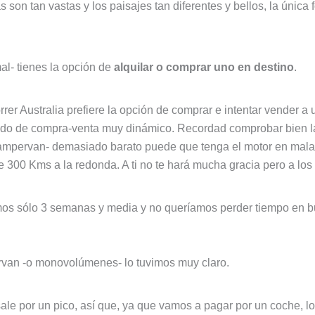
s son tan vastas y los paisajes tan diferentes y bellos, la única
mal- tienes la opción de
alquilar o comprar uno en destino
.
 Australia prefiere la opción de comprar e intentar vender a un
ado de compra-venta muy dinámico. Recordad comprobar bien las
campervan- demasiado barato puede que tenga el motor en malas
e 300 Kms a la redonda. A ti no te hará mucha gracia pero a los 
os sólo 3 semanas y media y no queríamos perder tiempo en b
ervan -o monovolúmenes- lo tuvimos muy claro.
sale por un pico, así que, ya que vamos a pagar por un coche,