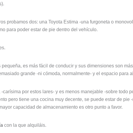
s).
s probamos dos: una Toyota Estima -una furgoneta o monovol
mo para poder estar de pie dentro del vehículo.
es.
pequeña, es más fácil de conducir y sus dimensiones son más
masiado grande -ni cómoda, normalmente- y el espacio para al
carísima por estos lares- y es menos manejable -sobre todo po
ento pero tiene una cocina muy decente, se puede estar de pi
u mayor capacidad de almacenamiento es otro punto a favor.
ía
con la que alquiláis.