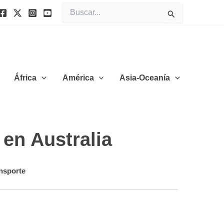
Buscar
por:
África
América
Asia-Oceanía
en Australia
nsporte