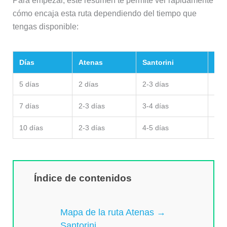
Para empezar, este resumen te permite ver rápidamente
cómo encaja esta ruta dependiendo del tiempo que
tengas disponible:
Días
Atenas
Santorini
Tip
5 días
2 días
2-3 días
Esc
7 días
2-3 días
3-4 días
Viaj
10 días
2-3 días
4-5 días
Rit
Índice de contenidos
Mapa de la ruta Atenas →
Santorini