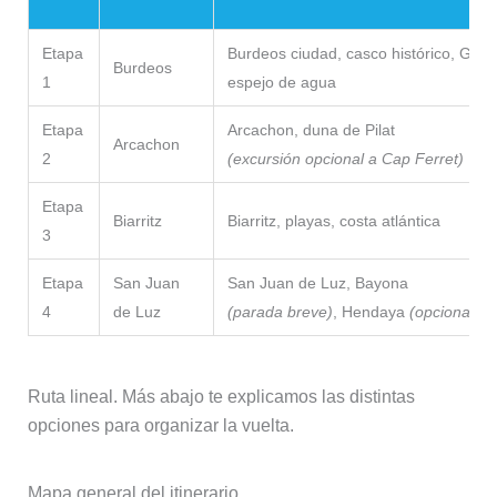
Etapa
Burdeos ciudad, casco histórico, Garo
Burdeos
1
espejo de agua
Etapa
Arcachon, duna de Pilat
Arcachon
2
(excursión opcional a Cap Ferret)
Etapa
Biarritz
Biarritz, playas, costa atlántica
3
Etapa
San Juan
San Juan de Luz, Bayona
4
de Luz
(parada breve)
, Hendaya
(opcional)
Ruta lineal. Más abajo te explicamos las distintas
opciones para organizar la vuelta.
Mapa general del itinerario