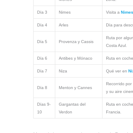
Día 3
Nimes
Visita a
Nime
Día 4
Arles
Día para desc
Ruta por algu
Día 5
Provenza y Cassis
Costa Azul.
Día 6
Antibes y Mónaco
Ruta en coche
Día 7
Niza
Qué ver en
Ni
Recorrido por 
Día 8
Menton y Cannes
y su aire cine
Días 9-
Gargantas del
Ruta en coche
10
Verdon
Francia.