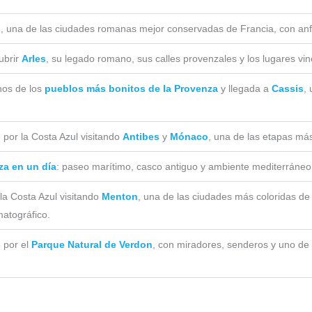
s
, una de las ciudades romanas mejor conservadas de Francia, con anf
ubrir
Arles
, su legado romano, sus calles provenzales y los lugares v
nos de los
pueblos más bonitos de la Provenza
y llegada a
Cassis
,
 por la Costa Azul visitando
Antibes
y
Mónaco
, una de las etapas más
za en un día
: paseo marítimo, casco antiguo y ambiente mediterráneo
la Costa Azul visitando
Menton
, una de las ciudades más coloridas de
matográfico.
 por el
Parque Natural de Verdon
, con miradores, senderos y uno de 