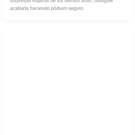
La ruta aérea más corta del mundo
Notar como las ruedas ya no están en la pista de
aterrizaje, mirar por la ventana, ver cómo se aleja