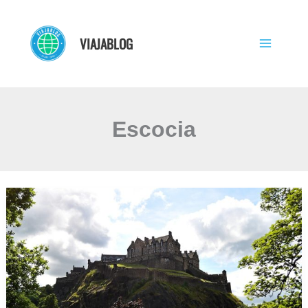
Ir
al
VIAJABLOG
contenido
Escocia