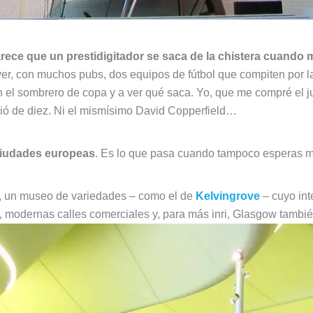
ece que un prestidigitador se saca de la chistera cuando m
a ver, con muchos pubs, dos equipos de fútbol que compiten p
 el sombrero de copa y a ver qué saca. Yo, que me compré el 
lió de diez. Ni el mismísimo David Copperfield…
ciudades europeas
. Es lo que pasa cuando tampoco esperas mu
a, un museo de variedades – como el de
Kelvingrove
– cuyo int
es, modernas calles comerciales y, para más inri, Glasgow tamb