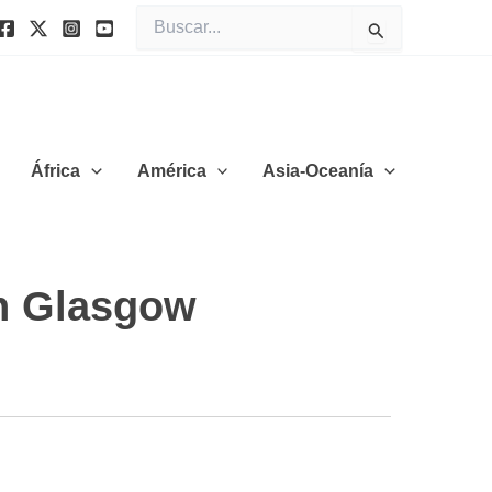
Buscar
por:
África
América
Asia-Oceanía
en Glasgow