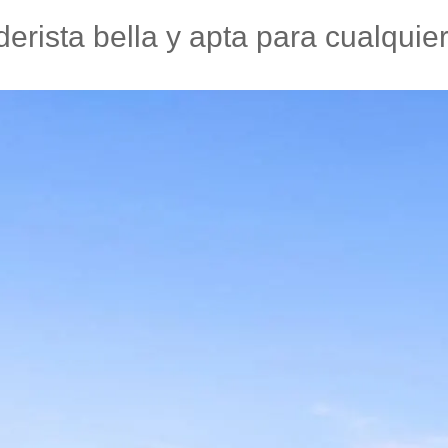
erista bella y apta para cualquie