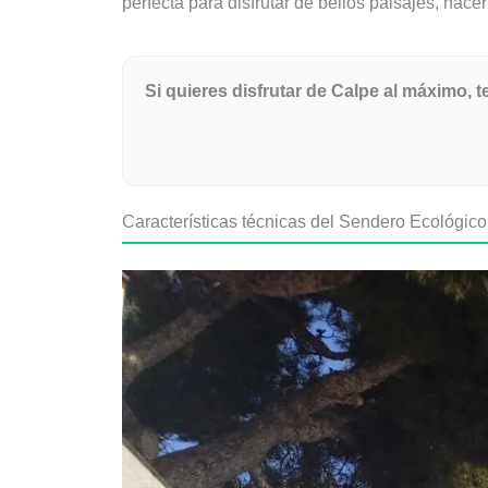
perfecta para disfrutar de bellos paisajes, hace
Si quieres disfrutar de Calpe al máximo,
Características técnicas del Sendero Ecológic