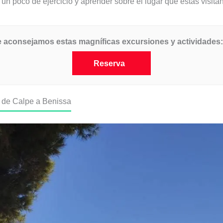
r un poco de ejercicio y aprender sobre el lugar que estás visita
 te aconsejamos estas magníficas excursiones y actividades:
Reserva
o de Calpe a Benissa