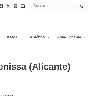
Buscar
por:
África
América
Asia-Oceanía
nissa (Alicante)
turaleza