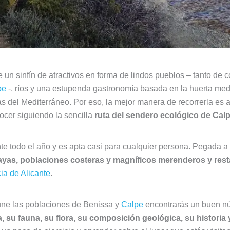
un sinfín de atractivos en forma de lindos pueblos – tanto de c
pe
-, ríos y una estupenda gastronomía basada en la huerta med
s del Mediterráneo. Por eso, la mejor manera de recorrerla es a
nocer siguiendo la sencilla
ruta del sendero ecológico de Calp
te todo el año y es apta casi para cualquier persona. Pegada a 
layas, poblaciones costeras y magníficos merenderos y res
ia de Alicante
.
une las poblaciones de Benissa y
Calpe
encontrarás un buen nú
a, su fauna, su flora, su composición geológica, su histori