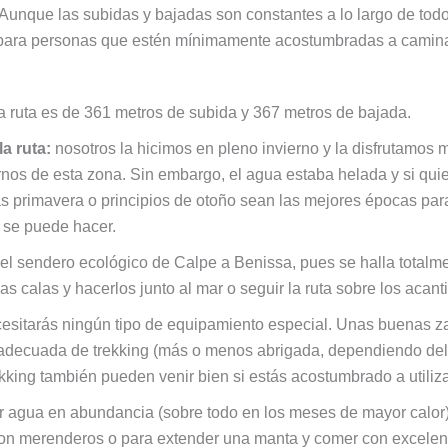
 Aunque las subidas y bajadas son constantes a lo largo de todo
para personas que estén mínimamente acostumbradas a caminar
a ruta es de 361 metros de subida y 367 metros de bajada.
a ruta:
nosotros la hicimos en pleno invierno y la disfrutamos
ernos de esta zona. Sin embargo, el agua estaba helada y si qui
ás primavera o principios de otoño sean las mejores épocas para 
 se puede hacer.
 el sendero ecológico de Calpe a Benissa, pues se halla totalm
 calas y hacerlos junto al mar o seguir la ruta sobre los acantil
cesitarás ningún tipo de equipamiento especial. Unas buenas za
a adecuada de trekking (más o menos abrigada, dependiendo de
kking también pueden venir bien si estás acostumbrado a utiliza
r agua en abundancia (sobre todo en los meses de mayor calor)
on merenderos o para extender una manta y comer con excelente