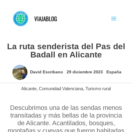
Ir
al
VIAJABLOG
contenido
La ruta senderista del Pas del
Badall en Alicante
David Escribano
29 diciembre 2023
España
Alicante
,
Comunidad Valenciana
,
Turismo rural
Descubrimos una de las sendas menos
transitadas y más bellas de la provincia
de Alicante. Acantilados, bosques,
montañas y cuevas que fueron habitadas