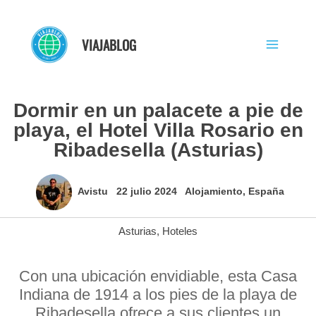
Ir
al
VIAJABLOG
contenido
Dormir en un palacete a pie de
playa, el Hotel Villa Rosario en
Ribadesella (Asturias)
Avistu
22 julio 2024
Alojamiento
,
España
Asturias
,
Hoteles
Con una ubicación envidiable, esta Casa
Indiana de 1914 a los pies de la playa de
Ribadesella ofrece a sus clientes un