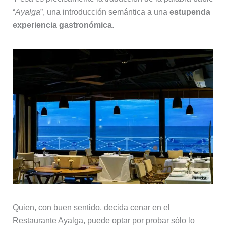
“
Ayalga
”, una introducción semántica a una
estupenda
experiencia gastronómica
.
Quien, con buen sentido, decida cenar en el
Restaurante Ayalga, puede optar por probar sólo lo