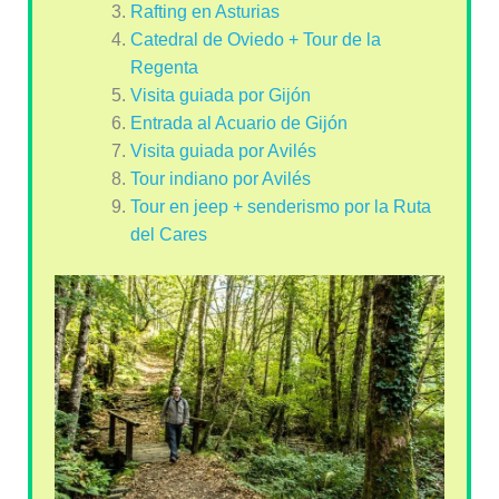
Rafting en Asturias
Catedral de Oviedo + Tour de la
Regenta
Visita guiada por Gijón
Entrada al Acuario de Gijón
Visita guiada por Avilés
Tour indiano por Avilés
Tour en jeep + senderismo por la Ruta
del Cares