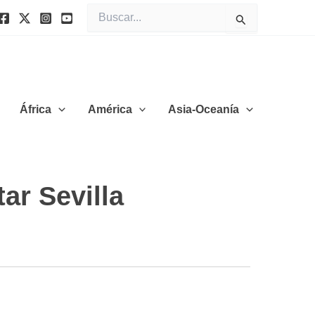
Buscar
por:
África
América
Asia-Oceanía
ar Sevilla