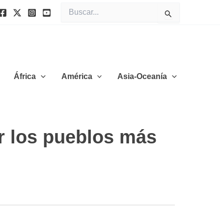
Buscar
por:
África
América
Asia-Oceanía
or los pueblos más