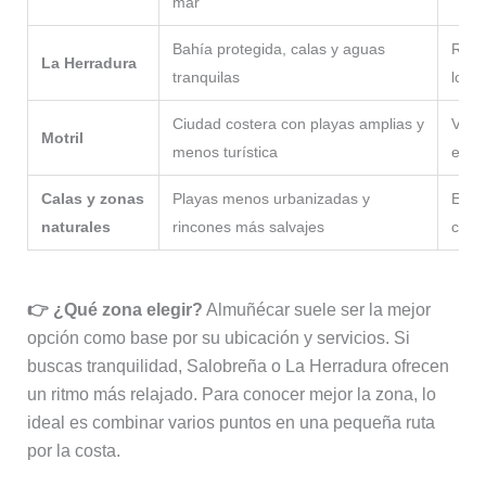
mar
Bahía protegida, calas y aguas
Rela
La Herradura
tranquilas
local
Ciudad costera con playas amplias y
Viaje
Motril
menos turística
econ
Calas y zonas
Playas menos urbanizadas y
Explo
naturales
rincones más salvajes
conc
👉 ¿Qué zona elegir?
Almuñécar suele ser la mejor
opción como base por su ubicación y servicios. Si
buscas tranquilidad, Salobreña o La Herradura ofrecen
un ritmo más relajado. Para conocer mejor la zona, lo
ideal es combinar varios puntos en una pequeña ruta
por la costa.