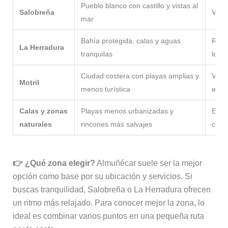
Pueblo blanco con castillo y vistas al
Salobreña
Viaje
mar
Bahía protegida, calas y aguas
Rela
La Herradura
tranquilas
local
Ciudad costera con playas amplias y
Viaje
Motril
menos turística
econ
Calas y zonas
Playas menos urbanizadas y
Explo
naturales
rincones más salvajes
conc
👉 ¿Qué zona elegir?
Almuñécar suele ser la mejor
opción como base por su ubicación y servicios. Si
buscas tranquilidad, Salobreña o La Herradura ofrecen
un ritmo más relajado. Para conocer mejor la zona, lo
ideal es combinar varios puntos en una pequeña ruta