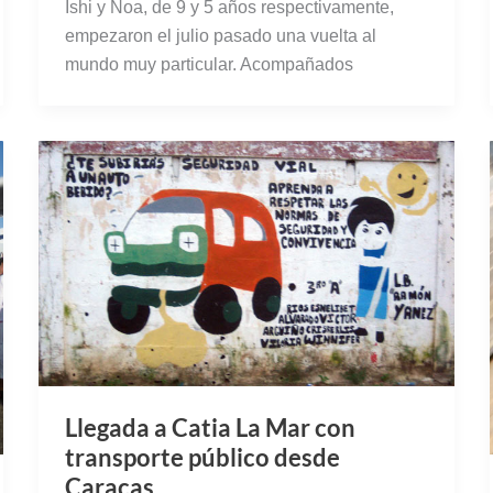
Llegada a Catia La Mar con
transporte público desde
Caracas
Nos despedimos de Chichiriviche y del
parque nacional de Morrocoy. Entrábamos en
nuestra etapa final del viaje a Venezuela. Una