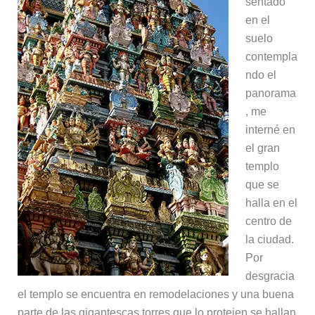
sentado
en el
suelo
contempla
ndo el
panorama
, me
interné en
el gran
templo
que se
halla en el
centro de
la ciudad.
Por
desgracia
el templo se encuentra en remodelaciones y una buena
parte de las gigantescas torres que lo protejen se hallan