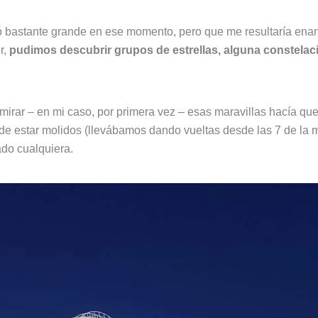
ó bastante grande en ese momento, pero que me resultaría enan
r,
pudimos descubrir grupos de estrellas, alguna constelaci
dmirar – en mi caso, por primera vez – esas maravillas hacía que
 de estar molidos (llevábamos dando vueltas desde las 7 de la m
do cualquiera.