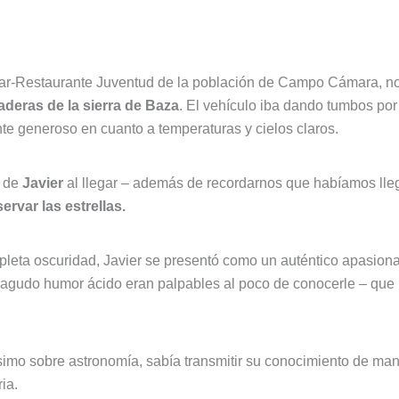
 Bar-Restaurante Juventud de la población de Campo Cámara, no
aderas de la sierra de Baza
. El vehículo iba dando tumbos por
e generoso en cuanto a temperaturas y cielos claros.
o de
Javier
al llegar – además de recordarnos que habíamos lleg
rvar las estrellas.
eta oscuridad, Javier se presentó como un auténtico apasionad
udo humor ácido eran palpables al poco de conocerle – que nos
imo sobre astronomía, sabía transmitir su conocimiento de man
ia.