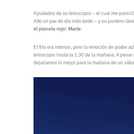
Ayudados de su telescopio – el cual me pareci
Alto un par de día más tarde – y su puntero láse
el planeta rojo: Marte
.
El frío era intenso, pero la emoción de poder a
telescopio hasta la 1.30 de la mañana. A pesar
dejaríamos lo mejor para la mañana de un sába