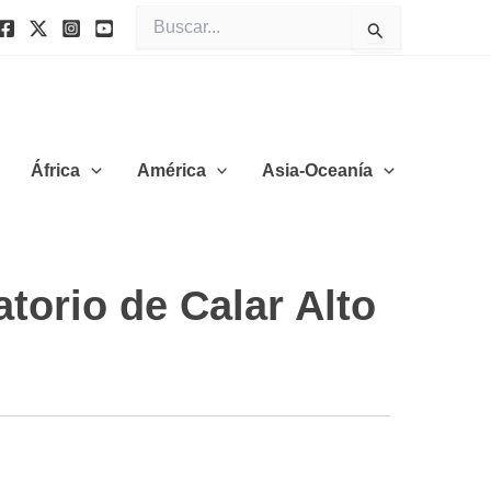
Buscar
por:
África
América
Asia-Oceanía
torio de Calar Alto