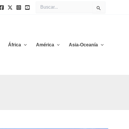
Buscar
por:
África
América
Asia-Oceanía