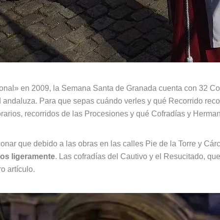
cional» en 2009, la Semana Santa de Granada cuenta con 32 Cof
ad andaluza. Para que sepas cuándo verles y qué Recorrido reco
orarios, recorridos de las Procesiones y qué Cofradías y Herman
nar que debido a las obras en las calles Pie de la Torre y Cárc
dos ligeramente
. Las cofradías del Cautivo y el Resucitado, que
o artículo.