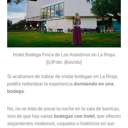
Hotel Bodega Finca de Los Arandinos en La Rioja
[(c)Foto: @avistu]
Si acabamos de hablar de visitar bodegas en La Rioja,
podéis redondear la experiencia
durmiendo en una
bodega
.
No, no se trata de pasar la noche en la sala de barricas,
sino de que hay varias
bodegas con hotel
, que ofrecen
alojamientos modernos, coquetos o históricos en sus