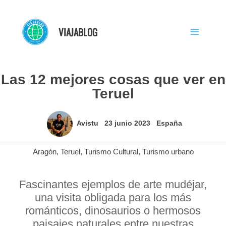
Ir
al
VIAJABLOG
contenido
Las 12 mejores cosas que ver en
Teruel
Avistu
23 junio 2023
España
Aragón
,
Teruel
,
Turismo Cultural
,
Turismo urbano
Fascinantes ejemplos de arte mudéjar,
una visita obligada para los más
románticos, dinosaurios o hermosos
paisajes naturales entre nuestras