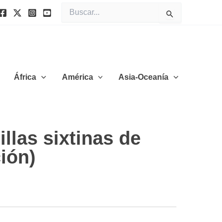
Buscar
por:
África
América
Asia-Oceanía
llas sixtinas de
ión)