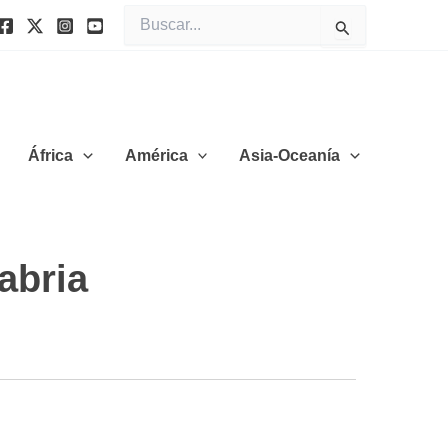
Buscar
por:
África
América
Asia-Oceanía
abria