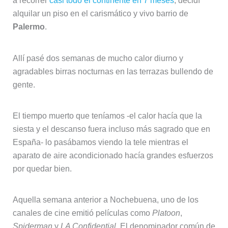
a recorrer
casi todo el continente en 7 meses
, decidí
alquilar un piso en el carismático y vivo barrio de
Palermo
.
Allí pasé dos semanas de mucho calor diurno y
agradables birras nocturnas en las terrazas bullendo de
gente.
El tiempo muerto que teníamos -el calor hacía que la
siesta y el descanso fuera incluso más sagrado que en
España- lo pasábamos viendo la tele mientras el
aparato de aire acondicionado hacía grandes esfuerzos
por quedar bien.
Aquella semana anterior a Nochebuena, uno de los
canales de cine emitió películas como
Platoon
,
Spiderman
y
LA Confidential
. El denominador común de