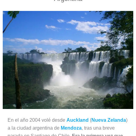
En el año 2004 volé desde
Auckland
(
Nueva Zelanda
)
a la ciudad argentina de
Mendoza
, tras una breve
parada en Santiago de Chile.
Era la primera vez que