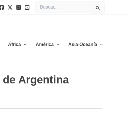
Buscar
por:
África
América
Asia-Oceanía
n de Argentina