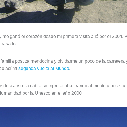
 me ganó el corazón desde mi primera visita allá por el 2004. V
o pasado.
familia postiza mendocina y olvidarme un poco de la carretera 
do así mi
segunda vuelta al Mundo
.
 descanso, la cabra siempre acaba tirando al monte y puse r
 Humanidad por la Unesco en el año 2000.