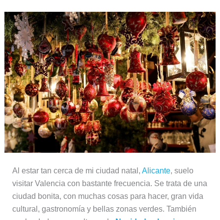
Al estar tan cerca de mi ciudad natal,
Alicante
, suelo
visitar Valencia con bastante frecuencia. Se trata de una
ciudad bonita, con muchas cosas para hacer, gran vida
cultural, gastronomía y bellas zonas verdes. También