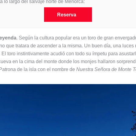
a lo largo del salvaje norte de Menorca:
Reserva
leyenda
. Según la cultura popular era un toro de gran enverga
no que tratara de ascender a la misma. Un buen día, una luces
. El toro instintivamente acudió con todo su ímpetu para asustar
 cueva en la cima del monte donde los monjes hallaron sorprend
Patrona de la isla con el nombre de
Nuestra Señora de Monte T