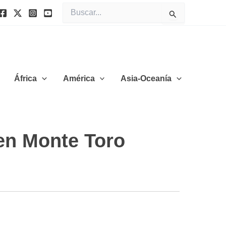
Buscar
por:
África
América
Asia-Oceanía
en Monte Toro