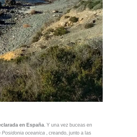
declarada en España
. Y una vez buceas en
e
Posidonia oceanica
, creando, junto a las