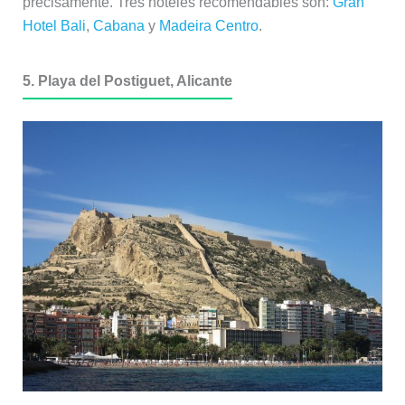
precisamente. Tres hoteles recomendables son:
Gran
Hotel Bali
,
Cabana
y
Madeira Centro
.
5. Playa del Postiguet, Alicante